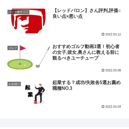
【レッドバロン】さん評判,評価○
バイク車チャリ
良い点×悪い点
2022.03.12
おすすめゴルフ動画3選！初心者
ゴルフ
の女子,彼女,奥さんに教える前に
観るべきユーチューブ
2022.03.08
起業する？成功/失敗各5選お薦め
お金儲け
職種NO.3
2022.03.04